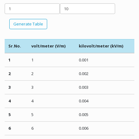
Generate Table
Sr.No.
volt/meter (V/m)
kilovolt/meter (kV/m)
1
1
0.001
2
2
0.002
3
3
0.003
4
4
0.004
5
5
0.005
6
6
0.006